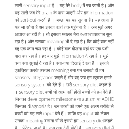
सारी sensory input है । यह मेरे body में रच जाती है। और
यह सारी जब मेरे brain के पास जाएगी और इन information
को sort-out करती है । अच्छा यह यह सुनना है। यह खाना है
यह जा सोना है अब इनका कहां तक पहुंचना है । अब मुझे अगर
आवाज आ रही है । तो इसका मतलब मेरा systemआवाज सुन
रहा है। और उसका meaning भी दे रहा है। कि कोई बात नहीं
वह एक काम चल रहा है । कोई बात बोलना वहां पर एक पक्षी
बात कर रहा है। हर बार मुझे information दे रहा है । मुझे
क्या क्या सुनाई दे रहा है। क्या-क्या दिखाई दे रहा है । इनको
एकत्रित करके उसका meaning बना पन उसको ही हम
sensory integration कहते हैं और वह जब हम खुराक हमारे
sensory system को देते हैं । उसे sensory diet कहते हैं
। sensory diet कभी भी खत्म नहीं होती बच्चों को हम देते हैं।
जिनका development milestone या autism या ADHD
जिनका diagnosis है। उन बच्चों को हमने एक अलग तरीके से
बच्चों को यह सारे input देते हैं। ताकि वह input को लेकर
उनका meaning बनाना सीखे इससे हम sensory dietकहते
हैं । पेरेंट्स पूछते हैं। कब तक देनी होती है। sensory diet मैं