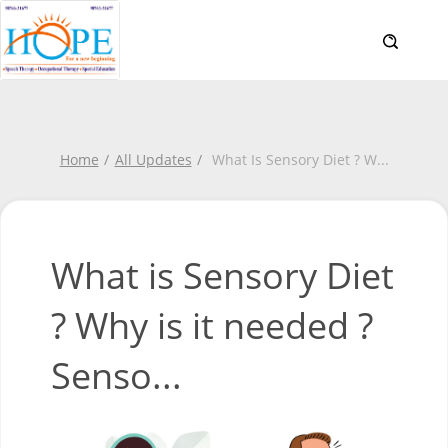
Home
All Updates
What Is Sensory Diet ? W
...
What is Sensory Diet
? Why is it needed ?
Senso...