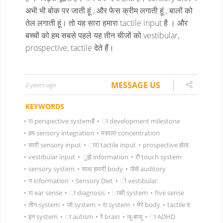
अभी भी बोक पर जाती हूं , और फेस क्रीम लगाती हूं , बालों को
तेल लगाती हूं। तो यह सारा हमारा tactile input है । और
बच्चों को हम सबसे पहले यह तीन चीजों को vestibular,
prospective, tactile देते हैं।
MESSAGE US
2 years ago
KEYWORDS
•
रा perspective systemहै
•
ा development milestone
•
हम sensory integration
•
मसाला concentration
•
सारी sensory input
•
ारा tactile input
•
prospective होता
•
vestibular input
•
ुझे information
•
री touch system
•
sensory system
•
साथ हमारी body
•
जैसे auditory
•
न information
•
Sensory Diet
•
ो vestibular
•
रा ear sense
•
ा diagnosis
•
ाकी system
•
five sense
•
तीन system
•
जो system
•
रा system
•
मेरे body
•
tactile द
•
इन system
•
ा autism
•
रे brain
•
जू-बाजू
•
ा ADHD