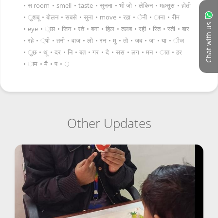
•
स room
•
smell
•
taste
•
सुनना
•
भी जो
•
लेकिन
•
महसूस
•
होती
•
ुशबू
•
बोलन
•
सबसे
•
सुना
•
move
•
रहा
•
ेनी
•
ाना
•
रीम
Chat with us
•
eye
•
्छा
•
जिन
•
रते
•
बना
•
हिल
•
तलब
•
रही
•
रित
•
रती
•
बार
•
रहे
•
्षी
•
तनी
•
वाज
•
लो
•
रन
•
मु
•
तो
•
जब
•
जा
•
या
•
ीज
•
ुछ
•
थू
•
दर
•
नि
•
बत
•
गर
•
दे
•
सस
•
लग
•
मन
•
ात
•
हर
•
ाम
•
मै
•
प
•
़
Other Updates