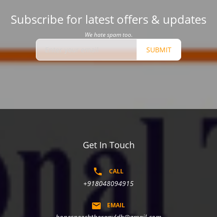
Subscribe for latest offers & updates
We hate spam too.
SUBMIT
Get In Touch
CALL
+918048094915
EMAIL