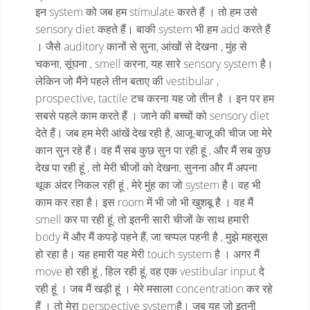
इन system को जब हम stimulate करते हैं । तो हम उसे
sensory diet कहते हैं। बाकी system भी हम add करते हैं
। जैसे auditory कानों से सुना, आंखों से देखना , मुंह से
चकना, सूंघना , smell करना, यह सारे sensory system है।
लेकिन जो मैंने पहले तीन बताए की vestibular ,
prospective, tactile टच करना यह जो तीन है । इन पर हम
सबसे पहले काम करते हैं । जाने की बच्चों को sensory diet
देते हैं। जब हम मेरी आंखें देख रही है, आजू-बाजू की चीज जा मेरे
कान सुन रहे हैं। वह मैं सब कुछ सुन पा रही हूं , और मैं सब कुछ
देख पा रही हूं , तो मेरी चीजों को देखना, सुनना और मैं अपना
थूक अंदर निकल रही हूं , मेरे मुंह का जो system है। वह भी
काम कर रहा है। इस room में भी जो भी खुशबू है । वह मैं
smell कर पा रही हूं, तो इतनी सारी चीजों के साथ हमारी
body में और मैं कपड़े पहने हैं, जा चप्पल पहनी है , मुझे महसूस
हो रहा है। यह हमारी यह मेरी touch system है । अगर मैं
move हो रही हूं , हिल रही हूं, वह एक vestibular input दे
रही हूं । जब मैं खड़ी हूं । मेरे मसाला concentration कर रहे
हैं । तो मेरा perspective systemहै। जब यह जो इतनी