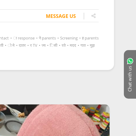
MESSAGE US
ntact
•
ा response
•
ने parents
•
Screening
•
ह parents
ती
•
ो मे
•
दातर
•
र TV
•
ज्य
•
िसी
•
रते
•
मदद
•
गात
•
मुझ
Chat with us