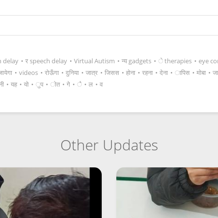
h delay
•
र speech delay
•
Virtual Autism
•
न्य gadgets
•
े therapies
•
eye co
जायेगा
•
videos
•
रोऊँगा
•
दुनिया
•
जात्र
•
जिसस
•
होना
•
रहना
•
देना
•
ापिस
•
मोबा
•
जा
नी
•
यह
•
यो
•
ुप
•
ोत
•
गे
•
ै
•
ल
•
व
Other Updates