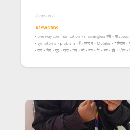
2 years ago
KEYWORDS
•
one way communication
•
meaningless स्पी
•
या speec
•
symptoms
•
problem
•
ि अगर म
•
Mobiles
•
प जितन
•
•
तना
•
बित
•
दूर
•
रहत
•
जब
•
जो
•
मय
•
दि
•
रण
•
छो
•
ीज़
•