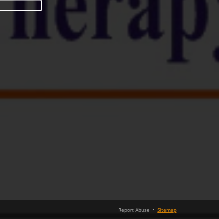
Report Abuse
•
Sitemap