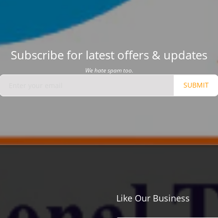
Subscribe for latest offers & updates
We hate spam too.
SUBMIT
Like Our Business