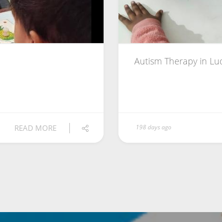
Autism Therapy in Lu
READ MORE
198 days ago