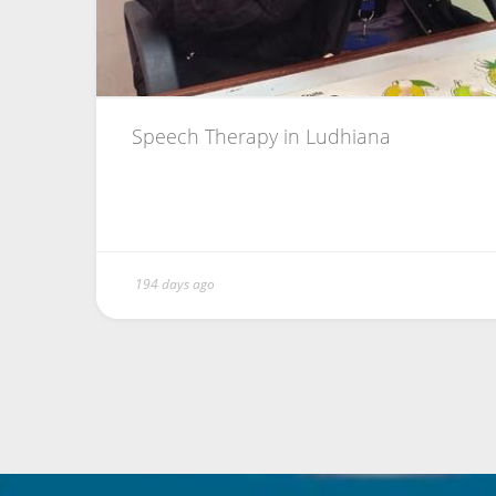
Speech Therapy in Ludhiana
194 days ago