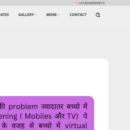
+918048094915
ATES
GALLERY
MORE
CONTACT