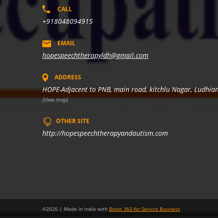
CALL
+918048094915
EMAIL
hopespeechtherapyldh@gmail.com
ADDRESS
HOPE-Adjacent to PNB, main road, kitchlu Nagar, Ludhia
(View map)
OTHER SITE
http://hopespeechtherapyandautism.com
©
2026
| Made in India with
Boost 360 for Service Business